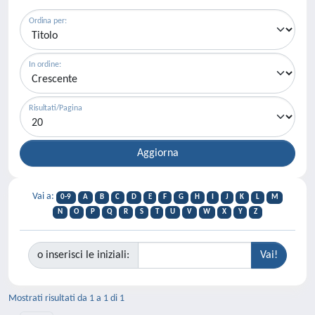
Ordina per:
In ordine:
Risultati/Pagina
Vai a:
0-9
A
B
C
D
E
F
G
H
I
J
K
L
M
N
O
P
Q
R
S
T
U
V
W
X
Y
Z
o inserisci le iniziali:
Mostrati risultati da 1 a 1 di 1