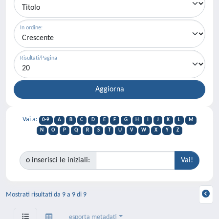
In ordine:
Risultati/Pagina
Vai a:
0-9
A
B
C
D
E
F
G
H
I
J
K
L
M
N
O
P
Q
R
S
T
U
V
W
X
Y
Z
o inserisci le iniziali:
Mostrati risultati da 9 a 9 di 9
esporta metadati