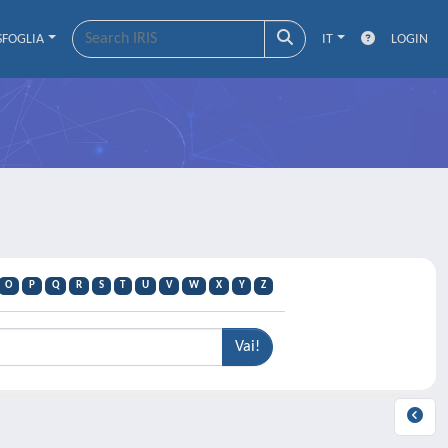
SFOGLIA
IT
LOGIN
O
P
Q
R
S
T
U
V
W
X
Y
Z