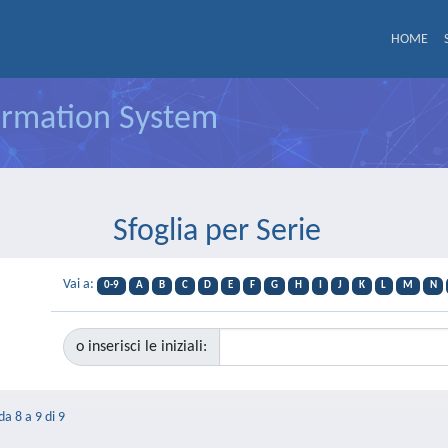
HOME
formation System
Sfoglia per Serie
Vai a:
0-9
A
B
C
D
E
F
G
H
I
J
K
L
M
N
o inserisci le iniziali:
da 8 a 9 di 9