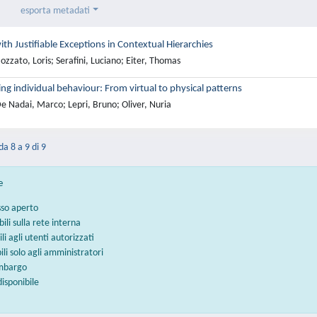
esporta metadati
th Justifiable Exceptions in Contextual Hierarchies
zzato, Loris; Serafini, Luciano; Eiter, Thomas
g individual behaviour: From virtual to physical patterns
e Nadai, Marco; Lepri, Bruno; Oliver, Nuria
da 8 a 9 di 9
e
sso aperto
bili sulla rete interna
ili agli utenti autorizzati
bili solo agli amministratori
embargo
disponibile