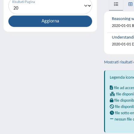
Risultati/Pagina
Reasoning wi
2020-01-01 Bo
Understandin
2020-01-01 D
Mostrati risultati 
Legenda icon
file ad acce
file disponi
file disponib
file disponi
file sotto 
nessun file 