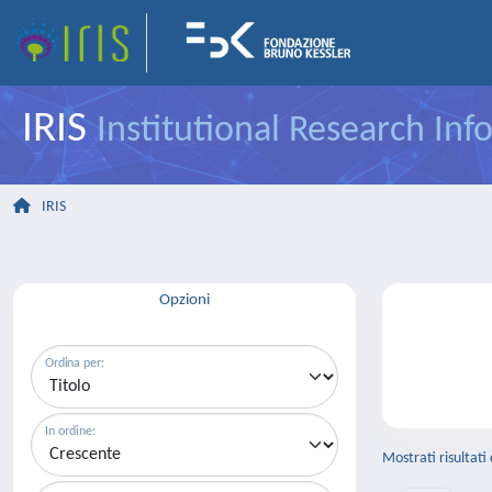
IRIS
Institutional Research In
IRIS
Opzioni
Ordina per:
In ordine:
Mostrati risultati 