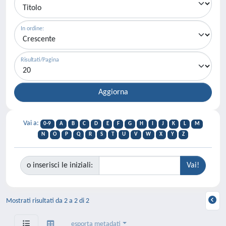
In ordine:
Risultati/Pagina
Vai a:
0-9
A
B
C
D
E
F
G
H
I
J
K
L
M
N
O
P
Q
R
S
T
U
V
W
X
Y
Z
o inserisci le iniziali:
Mostrati risultati da 2 a 2 di 2
esporta metadati