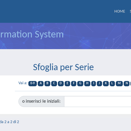
HOME
formation System
Sfoglia per Serie
Vai a:
0-9
A
B
C
D
E
F
G
H
I
J
K
L
M
N
o inserisci le iniziali:
da 2 a 2 di 2