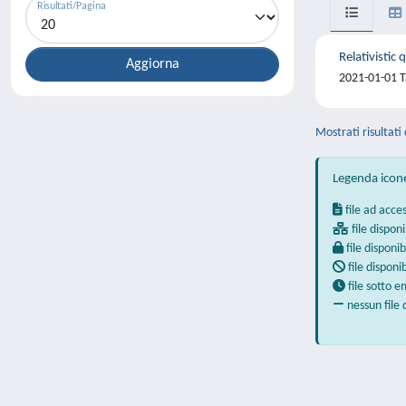
Risultati/Pagina
Relativistic
2021-01-01 T
Mostrati risultati 
Legenda icon
file ad acce
file disponi
file disponib
file disponi
file sotto 
nessun file 