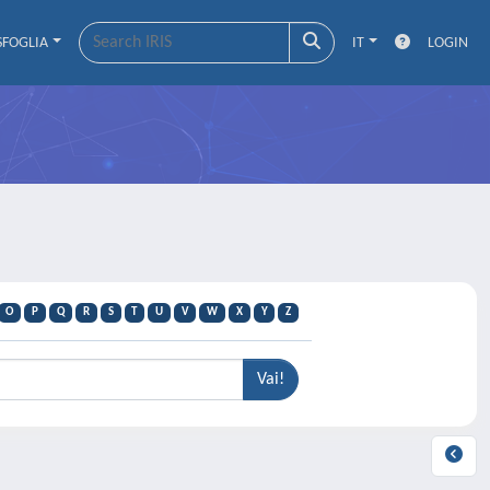
SFOGLIA
IT
LOGIN
O
P
Q
R
S
T
U
V
W
X
Y
Z