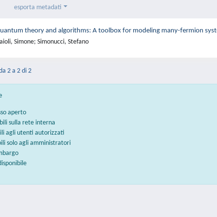
esporta metadati
 quantum theory and algorithms: A toolbox for modeling many-fermion syste
aioli, Simone; Simonucci, Stefano
da 2 a 2 di 2
e
sso aperto
bili sulla rete interna
ili agli utenti autorizzati
bili solo agli amministratori
embargo
disponibile