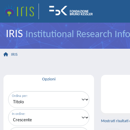
IRIS
Institutional Research In
IRIS
Opzioni
Ordina per:
In ordine:
Mostrati risultati 