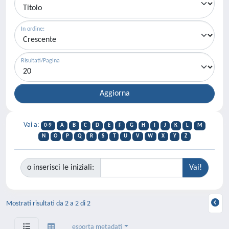
In ordine:
Risultati/Pagina
Vai a:
0-9
A
B
C
D
E
F
G
H
I
J
K
L
M
N
O
P
Q
R
S
T
U
V
W
X
Y
Z
o inserisci le iniziali:
Mostrati risultati da 2 a 2 di 2
esporta metadati