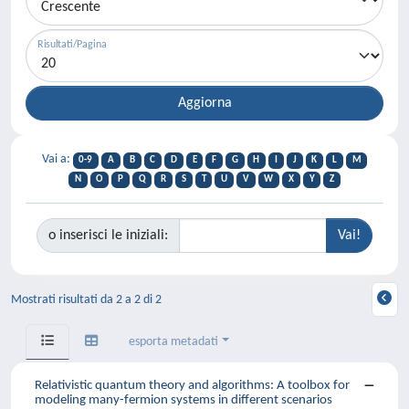
Risultati/Pagina
Vai a:
0-9
A
B
C
D
E
F
G
H
I
J
K
L
M
N
O
P
Q
R
S
T
U
V
W
X
Y
Z
o inserisci le iniziali:
Mostrati risultati da 2 a 2 di 2
esporta metadati
Relativistic quantum theory and algorithms: A toolbox for
modeling many-fermion systems in different scenarios