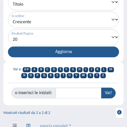
In ordine:
Risultati/Pagina
Vai a:
0-9
A
B
C
D
E
F
G
H
I
J
K
L
M
N
O
P
Q
R
S
T
U
V
W
X
Y
Z
o inserisci le iniziali:
Mostrati risultati da 2 a 2 di 2
esporta metadati