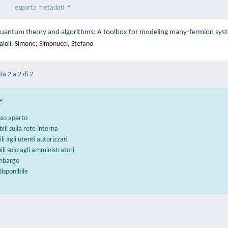
esporta metadati
 quantum theory and algorithms: A toolbox for modeling many-fermion syste
aioli, Simone; Simonucci, Stefano
da 2 a 2 di 2
e
sso aperto
bili sulla rete interna
ili agli utenti autorizzati
bili solo agli amministratori
embargo
disponibile