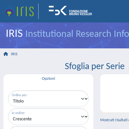
IRIS
Institutional Research In
IRIS
Sfoglia per Se
Opzioni
Ordina per:
In ordine:
Mostrati risultati 