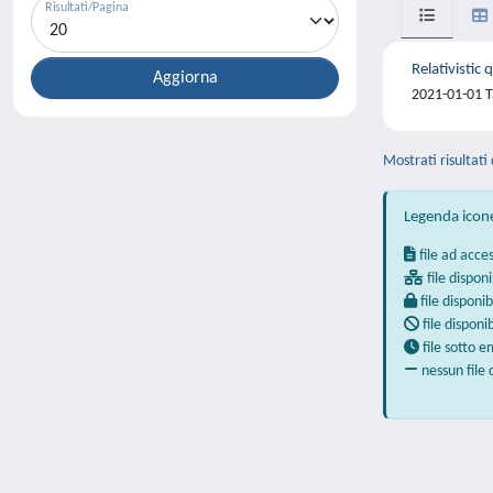
Risultati/Pagina
Relativistic
2021-01-01 T
Mostrati risultati 
Legenda icon
file ad acce
file disponi
file disponib
file disponi
file sotto 
nessun file 