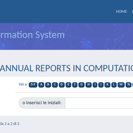
HOME
formation System
rie ANNUAL REPORTS IN COMPUTAT
Vai a:
0-9
A
B
C
D
E
F
G
H
I
J
K
L
M
N
o inserisci le iniziali:
da 2 a 2 di 2