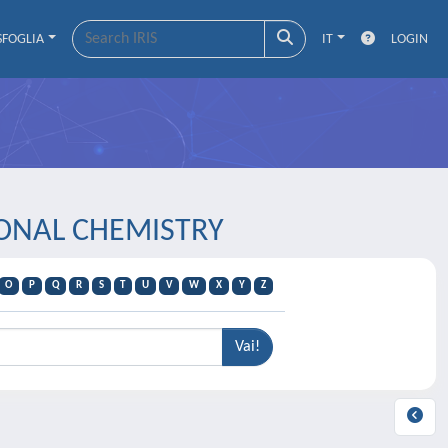
SFOGLIA
IT
LOGIN
IONAL CHEMISTRY
O
P
Q
R
S
T
U
V
W
X
Y
Z