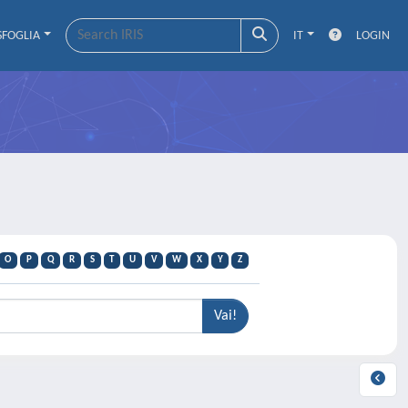
SFOGLIA
IT
LOGIN
O
P
Q
R
S
T
U
V
W
X
Y
Z