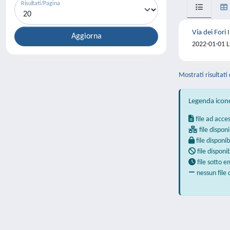
Risultati/Pagina
Via dei Fori 
2022-01-01 L
Mostrati risultati 
Legenda icon
file ad acce
file disponi
file disponib
file disponi
file sotto 
nessun file 