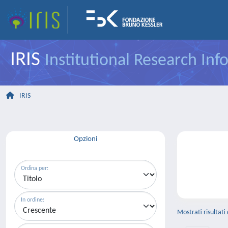
IRIS
Institutional Research In
IRIS
Opzioni
Ordina per:
In ordine:
Mostrati risultati 