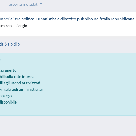
esporta metadati
Imperiali tra politica, urbanistica e dibattito pubblico nell'Italia repubblicana
ucaroni, Giorgio
da 6 a 6 di 6
e
sso aperto
bili sulla rete interna
ili agli utenti autorizzati
bili solo agli amministratori
embargo
disponibile