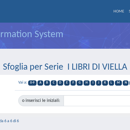
HOME
formation System
Sfoglia per Serie I LIBRI DI VIELLA
Vai a:
0-9
A
B
C
D
E
F
G
H
I
J
K
L
M
N
o inserisci le iniziali:
da 6 a 6 di 6