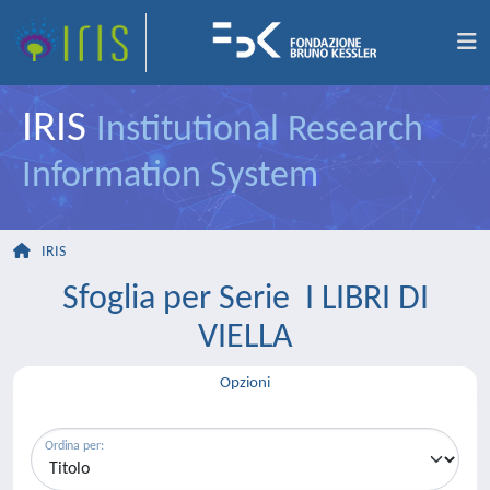
IRIS
Institutional Research
Information System
IRIS
Sfoglia per Serie I LIBRI DI
VIELLA
Opzioni
Ordina per: