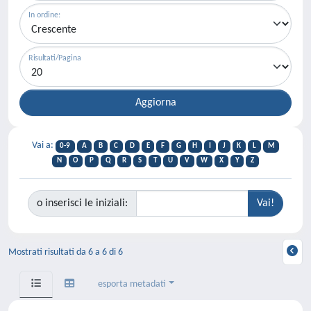
In ordine:
Risultati/Pagina
Vai a:
0-9
A
B
C
D
E
F
G
H
I
J
K
L
M
N
O
P
Q
R
S
T
U
V
W
X
Y
Z
o inserisci le iniziali:
Mostrati risultati da 6 a 6 di 6
esporta metadati