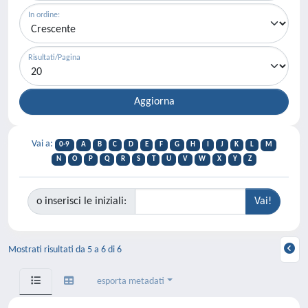
In ordine:
Risultati/Pagina
Vai a:
0-9
A
B
C
D
E
F
G
H
I
J
K
L
M
N
O
P
Q
R
S
T
U
V
W
X
Y
Z
o inserisci le iniziali:
Mostrati risultati da 5 a 6 di 6
esporta metadati