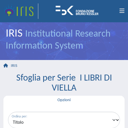
IRIS
Institutional Research
Information System
IRIS
Sfoglia per Serie I LIBRI DI
VIELLA
Opzioni
Ordina per: