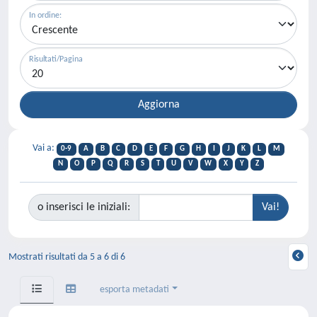
In ordine:
Risultati/Pagina
Vai a:
0-9
A
B
C
D
E
F
G
H
I
J
K
L
M
N
O
P
Q
R
S
T
U
V
W
X
Y
Z
o inserisci le iniziali:
Mostrati risultati da 5 a 6 di 6
esporta metadati