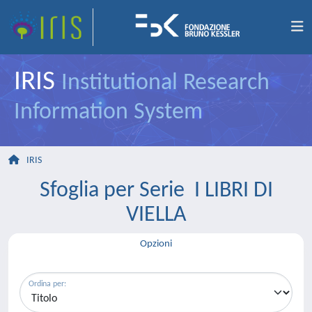
IRIS
Institutional Research
Information System
IRIS
Sfoglia per Serie I LIBRI DI
VIELLA
Opzioni
Ordina per: