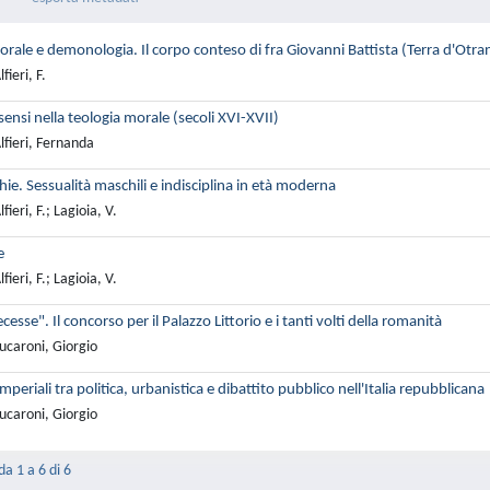
morale e demonologia. Il corpo conteso di fra Giovanni Battista (Terra d'Otr
ieri, F.
 sensi nella teologia morale (secoli XVI-XVII)
lfieri, Fernanda
ie. Sessualità maschili e indisciplina in età moderna
ieri, F.; Lagioia, V.
e
ieri, F.; Lagioia, V.
esse". Il concorso per il Palazzo Littorio e i tanti volti della romanità
ucaroni, Giorgio
Imperiali tra politica, urbanistica e dibattito pubblico nell'Italia repubblicana
ucaroni, Giorgio
da 1 a 6 di 6