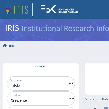
IRIS
Institutional Research In
IRIS
Opzioni
Ordina per:
In ordine:
Mostrati risultati 