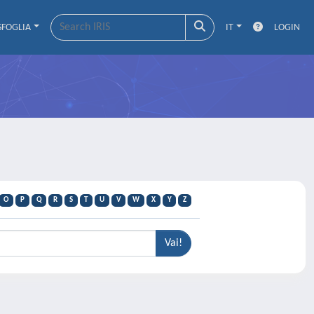
SFOGLIA
IT
LOGIN
O
P
Q
R
S
T
U
V
W
X
Y
Z