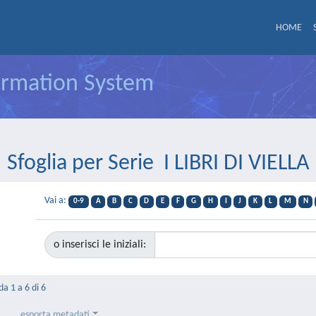
HOME
formation System
Sfoglia per Serie I LIBRI DI VIELLA
Vai a:
0-9
A
B
C
D
E
F
G
H
I
J
K
L
M
N
o inserisci le iniziali:
da 1 a 6 di 6
esporta metadati