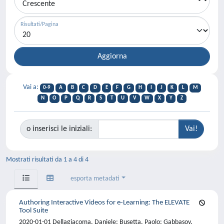
Risultati/Pagina
Vai a:
0-9
A
B
C
D
E
F
G
H
I
J
K
L
M
N
O
P
Q
R
S
T
U
V
W
X
Y
Z
o inserisci le iniziali:
Mostrati risultati da 1 a 4 di 4
esporta metadati
Authoring Interactive Videos for e-Learning: The ELEVATE
Tool Suite
2020-01-01 Dellagiacoma, Daniele; Busetta, Paolo; Gabbasov,