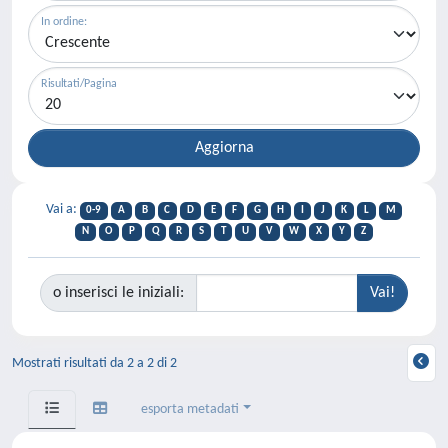
In ordine:
Risultati/Pagina
Vai a:
0-9
A
B
C
D
E
F
G
H
I
J
K
L
M
N
O
P
Q
R
S
T
U
V
W
X
Y
Z
o inserisci le iniziali:
Mostrati risultati da 2 a 2 di 2
esporta metadati