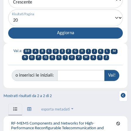
Risultati/Pagina
Vai a:
0-9
A
B
C
D
E
F
G
H
I
J
K
L
M
N
O
P
Q
R
S
T
U
V
W
X
Y
Z
o inserisci le iniziali:
Mostrati risultati da 2 a 2 di 2
esporta metadati
RF-MEMS Components and Networks for High-
Performance Reconfigurable Telecommunication and