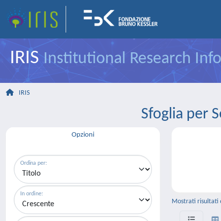
IRIS
Institutional Research In
IRIS
Sfoglia pe
Opzioni
Ordina per:
In ordine:
Mostrati risultati 