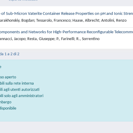
of Sub-Micron Vaterite Container Release Properties on pH and Ionic Stren
arakhonskiy, Bogdan; Tessarolo, Francesco; Haase, Albrecht; Antolini, Renzo
ponents and Networks for High-Performance Reconfigurable Telecommun
nnacci, Jacopo; Resta, Giuseppe; P., Farinelli; R., Sorrentino
da 1 a 2 di 2
e
sso aperto
bili sulla rete interna
ili agli utenti autorizzati
bili solo agli amministratori
embargo
disponibile