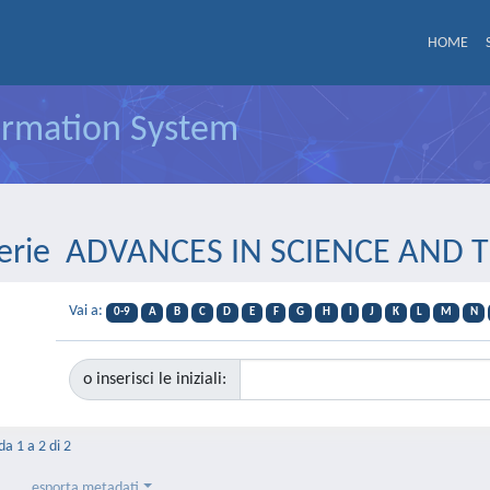
HOME
formation System
r Serie ADVANCES IN SCIENCE AND
Vai a:
0-9
A
B
C
D
E
F
G
H
I
J
K
L
M
N
o inserisci le iniziali:
da 1 a 2 di 2
esporta metadati