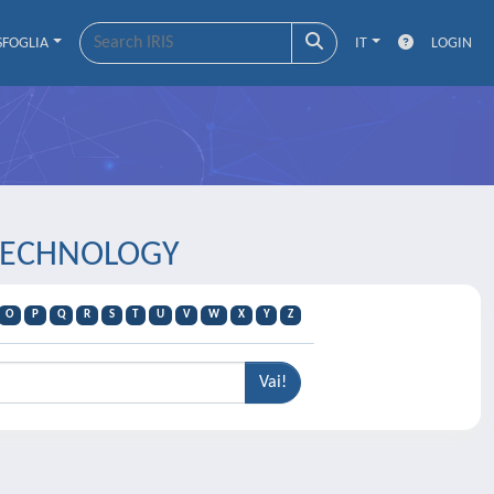
SFOGLIA
IT
LOGIN
 TECHNOLOGY
O
P
Q
R
S
T
U
V
W
X
Y
Z