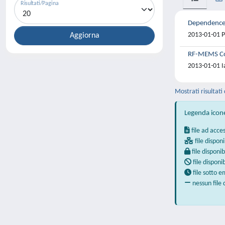
Risultati/Pagina
Dependence 
2013-01-01 P
RF-MEMS Com
2013-01-01 Ia
Mostrati risultati 
Legenda icon
file ad acce
file disponi
file disponib
file disponi
file sotto 
nessun file 