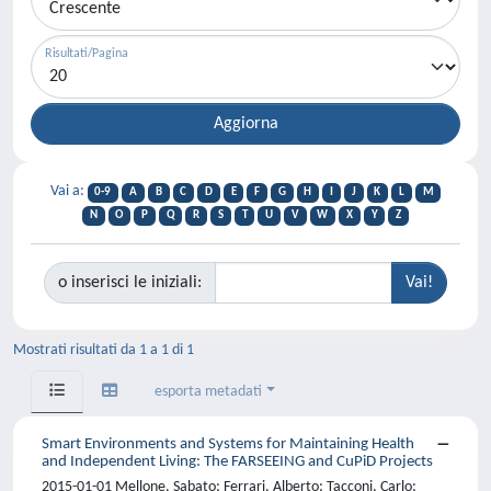
Risultati/Pagina
Vai a:
0-9
A
B
C
D
E
F
G
H
I
J
K
L
M
N
O
P
Q
R
S
T
U
V
W
X
Y
Z
o inserisci le iniziali:
Mostrati risultati da 1 a 1 di 1
esporta metadati
Smart Environments and Systems for Maintaining Health
and Independent Living: The FARSEEING and CuPiD Projects
2015-01-01 Mellone, Sabato; Ferrari, Alberto; Tacconi, Carlo;