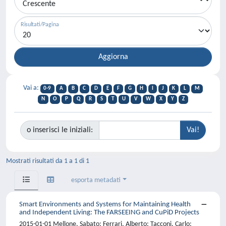
Risultati/Pagina
Vai a:
0-9
A
B
C
D
E
F
G
H
I
J
K
L
M
N
O
P
Q
R
S
T
U
V
W
X
Y
Z
o inserisci le iniziali:
Mostrati risultati da 1 a 1 di 1
esporta metadati
Smart Environments and Systems for Maintaining Health
and Independent Living: The FARSEEING and CuPiD Projects
2015-01-01 Mellone, Sabato; Ferrari, Alberto; Tacconi, Carlo;