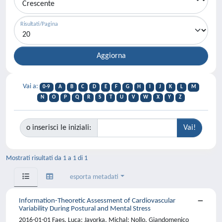
Risultati/Pagina
Vai a:
0-9
A
B
C
D
E
F
G
H
I
J
K
L
M
N
O
P
Q
R
S
T
U
V
W
X
Y
Z
o inserisci le iniziali:
Mostrati risultati da 1 a 1 di 1
esporta metadati
Information-Theoretic Assessment of Cardiovascular
Variability During Postural and Mental Stress
2016-01-01 Faes, Luca; Javorka, Michal; Nollo, Giandomenico