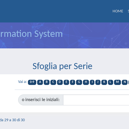
HOME
formation System
Sfoglia per Serie
Vai a:
0-9
A
B
C
D
E
F
G
H
I
J
K
L
M
N
o inserisci le iniziali:
 da 29 a 30 di 30