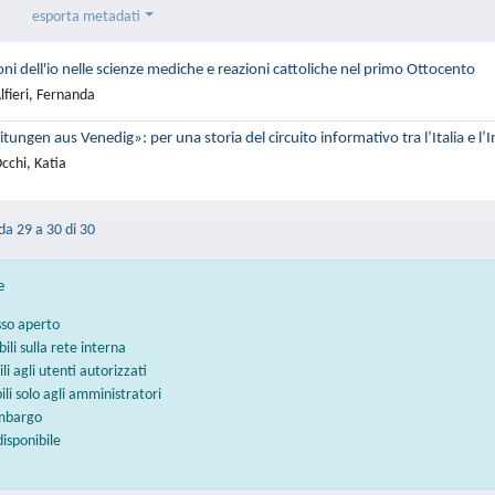
esporta metadati
ni dell'io nelle scienze mediche e reazioni cattoliche nel primo Ottocento
lfieri, Fernanda
tungen aus Venedig»: per una storia del circuito informativo tra l’Italia e 
cchi, Katia
 da 29 a 30 di 30
e
sso aperto
bili sulla rete interna
ili agli utenti autorizzati
bili solo agli amministratori
embargo
disponibile