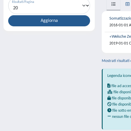
Risultati/Pagina
Somatizzazio
2016-01-01 A
«Welsche Zei
2019-01-01 O
Mostrati risultati
Legenda icon
file ad acce
file disponi
file disponib
file disponi
file sotto 
nessun file 