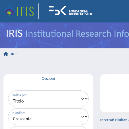
IRIS
Institutional Research In
IRIS
Opzioni
Ordina per:
In ordine:
Mostrati risultati