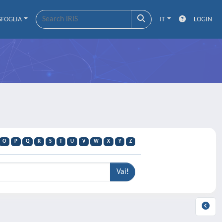
SFOGLIA
IT
LOGIN
O
P
Q
R
S
T
U
V
W
X
Y
Z