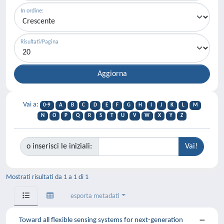
In ordine:
Risultati/Pagina
Vai a:
0-9
A
B
C
D
E
F
G
H
I
J
K
L
M
N
O
P
Q
R
S
T
U
V
W
X
Y
Z
o inserisci le iniziali:
Mostrati risultati da 1 a 1 di 1
esporta metadati
Toward all flexible sensing systems for next-generation