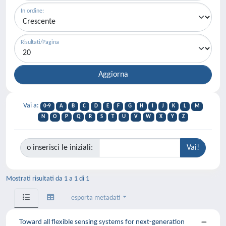
In ordine:
Risultati/Pagina
Vai a:
0-9
A
B
C
D
E
F
G
H
I
J
K
L
M
N
O
P
Q
R
S
T
U
V
W
X
Y
Z
o inserisci le iniziali:
Mostrati risultati da 1 a 1 di 1
esporta metadati
Toward all flexible sensing systems for next-generation