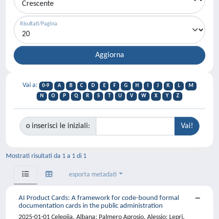
Risultati/Pagina
Vai a:
0-9
A
B
C
D
E
F
G
H
I
J
K
L
M
N
O
P
Q
R
S
T
U
V
W
X
Y
Z
o inserisci le iniziali:
Mostrati risultati da 1 a 1 di 1
esporta metadati
AI Product Cards: A framework for code-bound formal
documentation cards in the public administration
2025-01-01 Celepija, Albana; Palmero Aprosio, Alessio; Lepri,