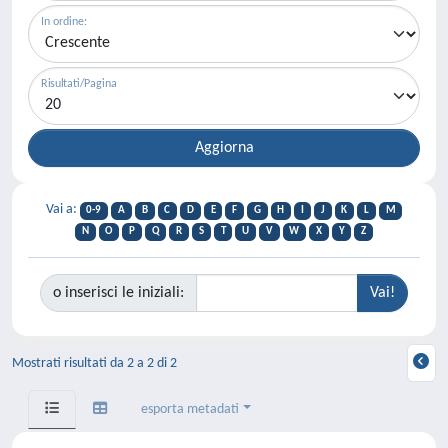
In ordine:
Risultati/Pagina
Vai a:
0-9
A
B
C
D
E
F
G
H
I
J
K
L
M
N
O
P
Q
R
S
T
U
V
W
X
Y
Z
o inserisci le iniziali:
Mostrati risultati da 2 a 2 di 2
esporta metadati