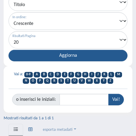
In ordine:
Risultati/Pagina
Vai a:
0-9
A
B
C
D
E
F
G
H
I
J
K
L
M
N
O
P
Q
R
S
T
U
V
W
X
Y
Z
o inserisci le iniziali:
Mostrati risultati da 1 a 1 di 1
esporta metadati