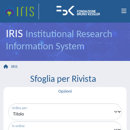
IRIS
Institutional Research
Information System
IRIS
Sfoglia per Rivista
Opzioni
Ordina per:
In ordine: