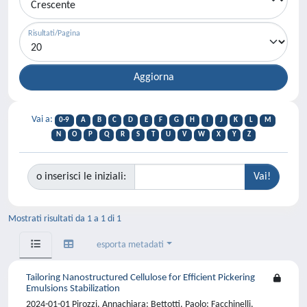
Risultati/Pagina
Vai a:
0-9
A
B
C
D
E
F
G
H
I
J
K
L
M
N
O
P
Q
R
S
T
U
V
W
X
Y
Z
o inserisci le iniziali:
Mostrati risultati da 1 a 1 di 1
esporta metadati
Tailoring Nanostructured Cellulose for Efficient Pickering
Emulsions Stabilization
2024-01-01 Pirozzi, Annachiara; Bettotti, Paolo; Facchinelli,