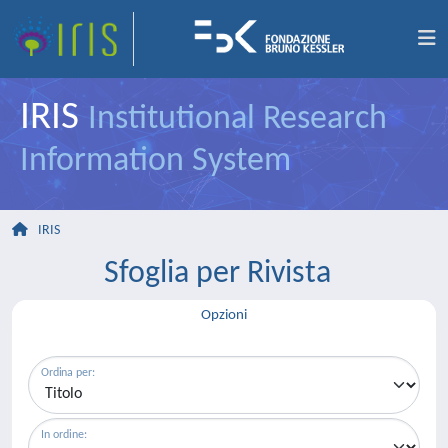
IRIS
Institutional Research
Information System
IRIS
Sfoglia per Rivista
Opzioni
Ordina per:
In ordine: