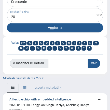
Risultati/Pagina
Vai a:
0-9
A
B
C
D
E
F
G
H
I
J
K
L
M
N
O
P
Q
R
S
T
U
V
W
X
Y
Z
o inserisci le iniziali:
Mostrati risultati da 1 a 2 di 2
esporta metadati
A flexible chip with embedded intelligence
2020-01-01 Liu, Fengyuan; Singh Dahiya, Abhishek; Dahiya,