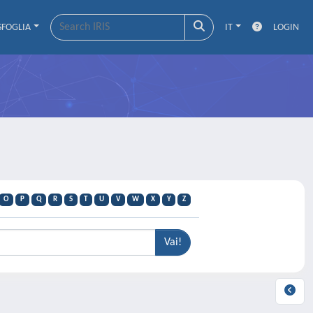
SFOGLIA
IT
LOGIN
O
P
Q
R
S
T
U
V
W
X
Y
Z