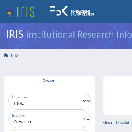
IRIS
Institutional Research In
IRIS
Opzioni
Ordina per:
In ordine:
Mostrati risultati 