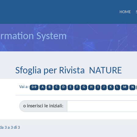
HOME
formation System
Sfoglia per Rivista NATURE
Vai a:
0-9
A
B
C
D
E
F
G
H
I
J
K
L
M
N
o inserisci le iniziali:
da 3 a 3 di 3