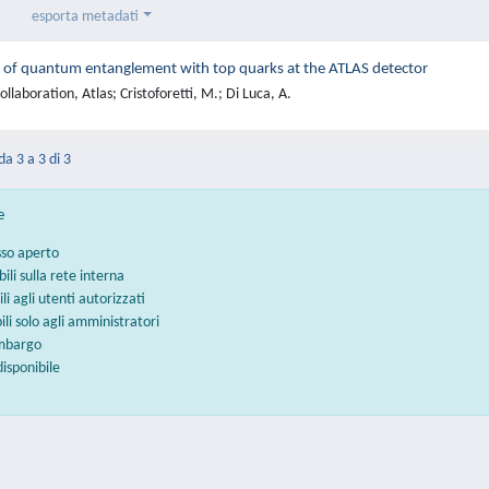
esporta metadati
 of quantum entanglement with top quarks at the ATLAS detector
llaboration, Atlas; Cristoforetti, M.; Di Luca, A.
da 3 a 3 di 3
e
sso aperto
bili sulla rete interna
ili agli utenti autorizzati
bili solo agli amministratori
embargo
disponibile