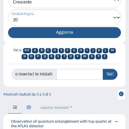
Risultati/Pagina
Vai a:
0-9
A
B
C
D
E
F
G
H
I
J
K
L
M
N
O
P
Q
R
S
T
U
V
W
X
Y
Z
o inserisci le iniziali:
Mostrati risultati da 3 a 3 di 3
esporta metadati
Observation of quantum entanglement with top quarks at
the ATLAS detector