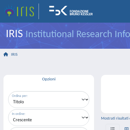
IRIS
Institutional Research In
IRIS
Opzioni
Ordina per:
In ordine:
Mostrati risultati 