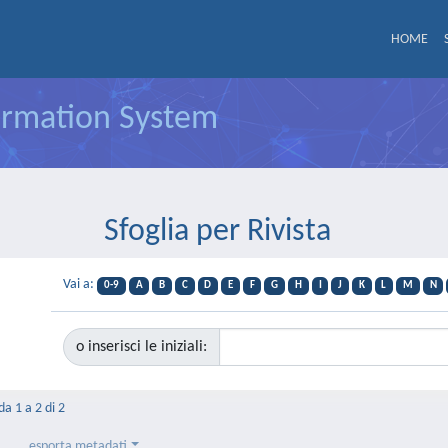
HOME
formation System
Sfoglia per Rivista
Vai a:
0-9
A
B
C
D
E
F
G
H
I
J
K
L
M
N
o inserisci le iniziali:
da 1 a 2 di 2
esporta metadati