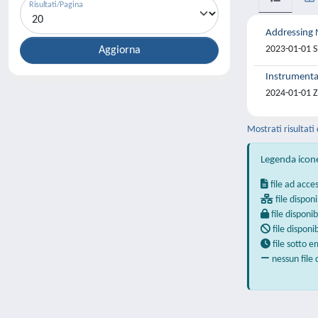
Risultati/Pagina
Addressing 
2023-01-01 S
Instrumenta
2024-01-01 Zy
Mostrati risultati 
Legenda icon
file ad acce
file disponi
file disponib
file disponi
file sotto 
nessun file 