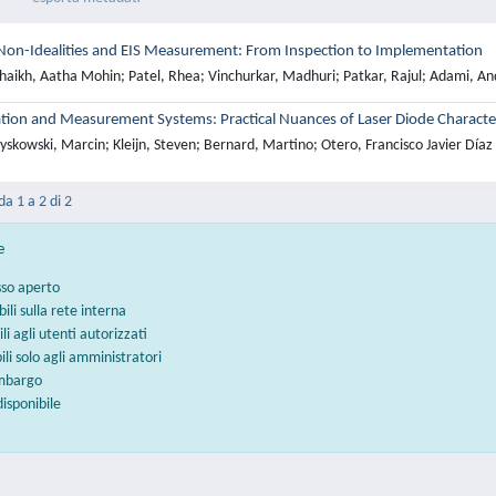
Non-Idealities and EIS Measurement: From Inspection to Implementation
haikh, Aatha Mohin; Patel, Rhea; Vinchurkar, Madhuri; Patkar, Rajul; Adami, An
tion and Measurement Systems: Practical Nuances of Laser Diode Character
skowski, Marcin; Kleijn, Steven; Bernard, Martino; Otero, Francisco Javier Díaz
da 1 a 2 di 2
e
sso aperto
bili sulla rete interna
ili agli utenti autorizzati
bili solo agli amministratori
embargo
disponibile