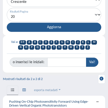
Risultati/Pagina
Vai a:
0-9
A
B
C
D
E
F
G
H
I
J
K
L
M
N
O
P
Q
R
S
T
U
V
W
X
Y
Z
o inserisci le iniziali:
Mostrati risultati da 2 a 2 di 2
esporta metadati
Pushing On-Chip Photosensitivity Forward Using Edge-
Driven Vertical Organic Phototransistors