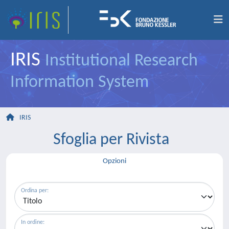
IRIS
Institutional Research
Information System
IRIS
Sfoglia per Rivista
Opzioni
Ordina per:
In ordine: