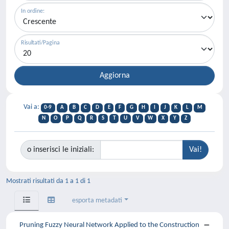
In ordine:
Risultati/Pagina
Vai a:
0-9
A
B
C
D
E
F
G
H
I
J
K
L
M
N
O
P
Q
R
S
T
U
V
W
X
Y
Z
o inserisci le iniziali:
Mostrati risultati da 1 a 1 di 1
esporta metadati
Pruning Fuzzy Neural Network Applied to the Construction