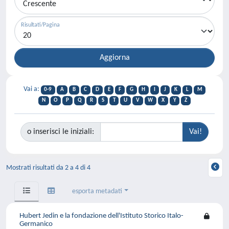
Risultati/Pagina
Vai a:
0-9
A
B
C
D
E
F
G
H
I
J
K
L
M
N
O
P
Q
R
S
T
U
V
W
X
Y
Z
o inserisci le iniziali:
Mostrati risultati da 2 a 4 di 4
esporta metadati
Hubert Jedin e la fondazione dell'Istituto Storico Italo-
Germanico