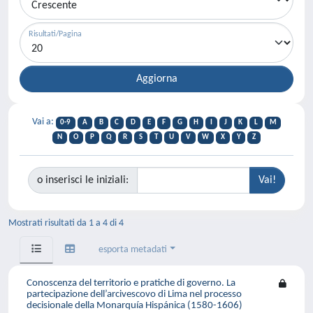
Risultati/Pagina
Vai a:
0-9
A
B
C
D
E
F
G
H
I
J
K
L
M
N
O
P
Q
R
S
T
U
V
W
X
Y
Z
o inserisci le iniziali:
Mostrati risultati da 1 a 4 di 4
esporta metadati
Conoscenza del territorio e pratiche di governo. La
partecipazione dell’arcivescovo di Lima nel processo
decisionale della Monarquía Hispánica (1580-1606)