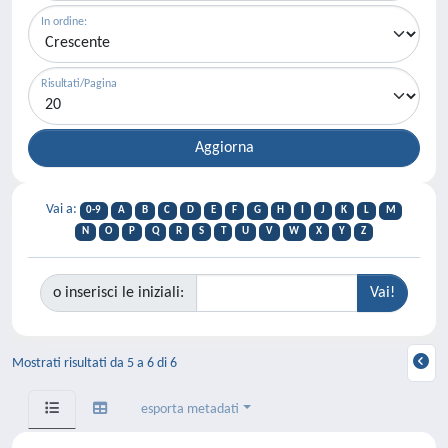
In ordine:
Risultati/Pagina
Vai a:
0-9
A
B
C
D
E
F
G
H
I
J
K
L
M
N
O
P
Q
R
S
T
U
V
W
X
Y
Z
o inserisci le iniziali:
Mostrati risultati da 5 a 6 di 6
esporta metadati