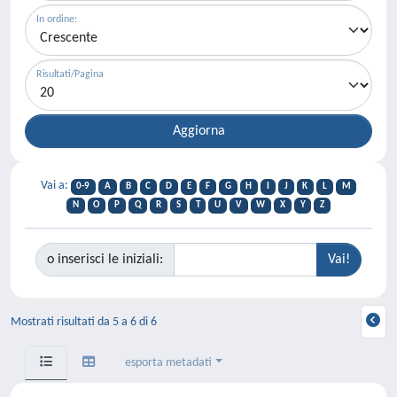
In ordine:
Risultati/Pagina
Vai a:
0-9
A
B
C
D
E
F
G
H
I
J
K
L
M
N
O
P
Q
R
S
T
U
V
W
X
Y
Z
o inserisci le iniziali:
Mostrati risultati da 5 a 6 di 6
esporta metadati