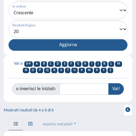
In ordine:
Risultati/Pagina
Vai a:
0-9
A
B
C
D
E
F
G
H
I
J
K
L
M
N
O
P
Q
R
S
T
U
V
W
X
Y
Z
o inserisci le iniziali:
Mostrati risultati da 4 a 6 di 6
esporta metadati