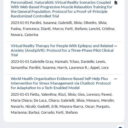
Personalized, Naturalistic Virtual Reality Scenarios Coupled
With Web-Based Progressive Muscle Relaxation Training for
the General Population: Protocol for a Proof-of-Principle
Randomized Controlled Trial
2023-01-01 Pardini, Susanna; Gabrielli, Silvia; Olivetto, Silvia;
Fusina, Francesca; Dianti, Marco; Forti, Stefano; Lancini, Cristina;
Novara, Caterina
Virtual Reality Therapy for People With Epilepsy and Related
Anxiety (AnxEpiVR): Protocol for a Three-Phase Pilot Clinical
Trial
2023-01-01 Gabrielle Gray, Hannah; Tchao, Danielle; Lewis,
Samantha; Pardini, Susanna; Harris, Laurence R.; Appel, Lora
World Health Organization Evidence-Based Self-Help Plus
Intervention for Stress Management via Chatbot: Protocol
for Adaptation to a Tech-Enabled Model
2025-01-01 Fietta, Valentina; Rizzi, Silvia; Gios, Lorenzo; Pavesi,
Maria Chiara; De Luca, Chiara; Gabrielli, Silvia; Monaro, Merylin;
Navarin, Nicolò; Gadotti, Erik; Mayora-Ibarra, Oscar; Purgato,
Marianna; Barbui, Corrado; Forti, Stefano