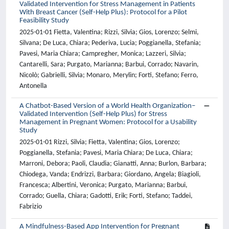
Validated Intervention for Stress Management in Patients
With Breast Cancer (Self-Help Plus): Protocol for a Pilot
Feasibility Study
2025-01-01 Fietta, Valentina; Rizzi, Silvia; Gios, Lorenzo; Selmi,
Silvana; De Luca, Chiara; Pederiva, Lucia; Poggianella, Stefania;
Pavesi, Maria Chiara; Campregher, Monica; Lazzeri, Silvia;
Cantarelli, Sara; Purgato, Marianna; Barbui, Corrado; Navarin,
Nicolò; Gabrielli, Silvia; Monaro, Merylin; Forti, Stefano; Ferro,
Antonella
A Chatbot-Based Version of a World Health Organization–
Validated Intervention (Self-Help Plus) for Stress
Management in Pregnant Women: Protocol for a Usability
Study
2025-01-01 Rizzi, Silvia; Fietta, Valentina; Gios, Lorenzo;
Poggianella, Stefania; Pavesi, Maria Chiara; De Luca, Chiara;
Marroni, Debora; Paoli, Claudia; Gianatti, Anna; Burlon, Barbara;
Chiodega, Vanda; Endrizzi, Barbara; Giordano, Angela; Biagioli,
Francesca; Albertini, Veronica; Purgato, Marianna; Barbui,
Corrado; Guella, Chiara; Gadotti, Erik; Forti, Stefano; Taddei,
Fabrizio
A Mindfulness-Based App Intervention for Pregnant