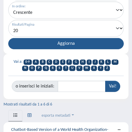
In ordine:
Risultati/Pagina
Vai a:
0-9
A
B
C
D
E
F
G
H
I
J
K
L
M
N
O
P
Q
R
S
T
U
V
W
X
Y
Z
o inserisci le iniziali:
Mostrati risultati da 1 a 6 di 6
esporta metadati
Chatbot-Based Version of a World Health Organization-