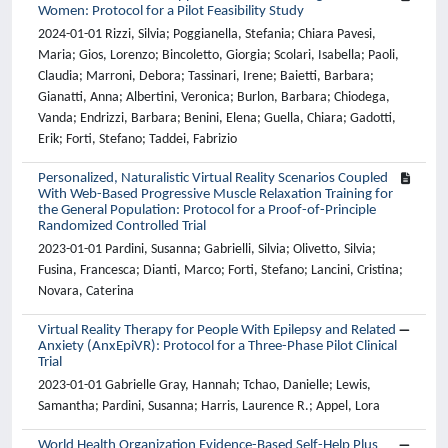
Women: Protocol for a Pilot Feasibility Study
2024-01-01 Rizzi, Silvia; Poggianella, Stefania; Chiara Pavesi,
Maria; Gios, Lorenzo; Bincoletto, Giorgia; Scolari, Isabella; Paoli,
Claudia; Marroni, Debora; Tassinari, Irene; Baietti, Barbara;
Gianatti, Anna; Albertini, Veronica; Burlon, Barbara; Chiodega,
Vanda; Endrizzi, Barbara; Benini, Elena; Guella, Chiara; Gadotti,
Erik; Forti, Stefano; Taddei, Fabrizio
Personalized, Naturalistic Virtual Reality Scenarios Coupled
With Web-Based Progressive Muscle Relaxation Training for
the General Population: Protocol for a Proof-of-Principle
Randomized Controlled Trial
2023-01-01 Pardini, Susanna; Gabrielli, Silvia; Olivetto, Silvia;
Fusina, Francesca; Dianti, Marco; Forti, Stefano; Lancini, Cristina;
Novara, Caterina
Virtual Reality Therapy for People With Epilepsy and Related
Anxiety (AnxEpiVR): Protocol for a Three-Phase Pilot Clinical
Trial
2023-01-01 Gabrielle Gray, Hannah; Tchao, Danielle; Lewis,
Samantha; Pardini, Susanna; Harris, Laurence R.; Appel, Lora
World Health Organization Evidence-Based Self-Help Plus