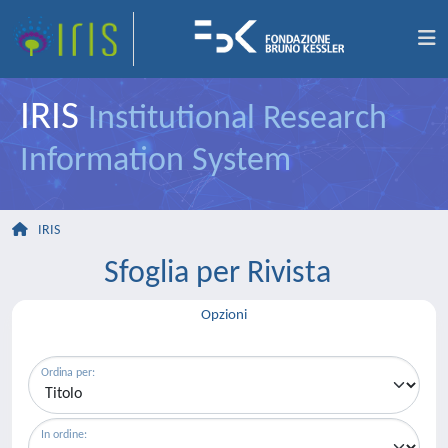
IRIS
Institutional Research
Information System
IRIS
Sfoglia per Rivista
Opzioni
Ordina per:
In ordine: