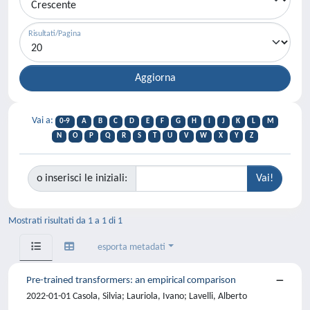
Risultati/Pagina
Vai a:
0-9
A
B
C
D
E
F
G
H
I
J
K
L
M
N
O
P
Q
R
S
T
U
V
W
X
Y
Z
o inserisci le iniziali:
Mostrati risultati da 1 a 1 di 1
esporta metadati
Pre-trained transformers: an empirical comparison
2022-01-01 Casola, Silvia; Lauriola, Ivano; Lavelli, Alberto