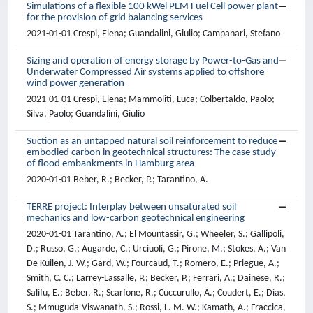
Simulations of a flexible 100 kWel PEM Fuel Cell power plant
for the provision of grid balancing services
2021-01-01 Crespi, Elena; Guandalini, Giulio; Campanari, Stefano
Sizing and operation of energy storage by Power-to-Gas and
Underwater Compressed Air systems applied to offshore
wind power generation
2021-01-01 Crespi, Elena; Mammoliti, Luca; Colbertaldo, Paolo;
Silva, Paolo; Guandalini, Giulio
Suction as an untapped natural soil reinforcement to reduce
embodied carbon in geotechnical structures: The case study
of flood embankments in Hamburg area
2020-01-01 Beber, R.; Becker, P.; Tarantino, A.
TERRE project: Interplay between unsaturated soil
mechanics and low-carbon geotechnical engineering
2020-01-01 Tarantino, A.; El Mountassir, G.; Wheeler, S.; Gallipoli,
D.; Russo, G.; Augarde, C.; Urciuoli, G.; Pirone, M.; Stokes, A.; Van
De Kuilen, J. W.; Gard, W.; Fourcaud, T.; Romero, E.; Priegue, A.;
Smith, C. C.; Larrey-Lassalle, P.; Becker, P.; Ferrari, A.; Dainese, R.;
Salifu, E.; Beber, R.; Scarfone, R.; Cuccurullo, A.; Coudert, E.; Dias,
S.; Mmuguda-Viswanath, S.; Rossi, L. M. W.; Kamath, A.; Fraccica,