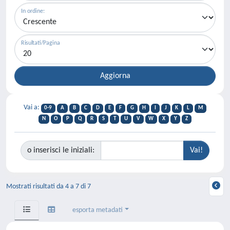
In ordine:
Risultati/Pagina
Vai a:
0-9
A
B
C
D
E
F
G
H
I
J
K
L
M
N
O
P
Q
R
S
T
U
V
W
X
Y
Z
o inserisci le iniziali:
Mostrati risultati da 4 a 7 di 7
esporta metadati