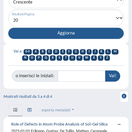
Risultati/Pagina
Vai a:
0-9
A
B
C
D
E
F
G
H
I
J
K
L
M
N
O
P
Q
R
S
T
U
V
W
X
Y
Z
o inserisci le iniziali:
Mostrati risultati da 3 a 4 di 4
esporta metadati
Role of Defects in Atom Probe Analysis of Sol−Gel Silica
2025-01-01 Eriksson, Gustav; De Tullio, Matteo; Carnovale,