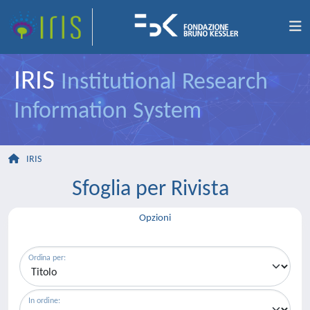
IRIS
Institutional Research
Information System
IRIS
Sfoglia per Rivista
Opzioni
Ordina per:
In ordine: