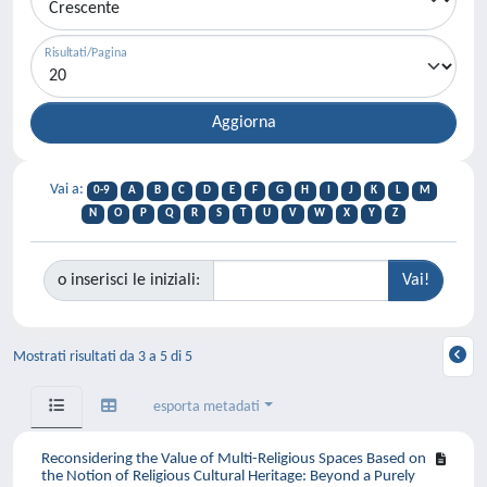
Risultati/Pagina
Vai a:
0-9
A
B
C
D
E
F
G
H
I
J
K
L
M
N
O
P
Q
R
S
T
U
V
W
X
Y
Z
o inserisci le iniziali:
Mostrati risultati da 3 a 5 di 5
esporta metadati
Reconsidering the Value of Multi-Religious Spaces Based on
the Notion of Religious Cultural Heritage: Beyond a Purely