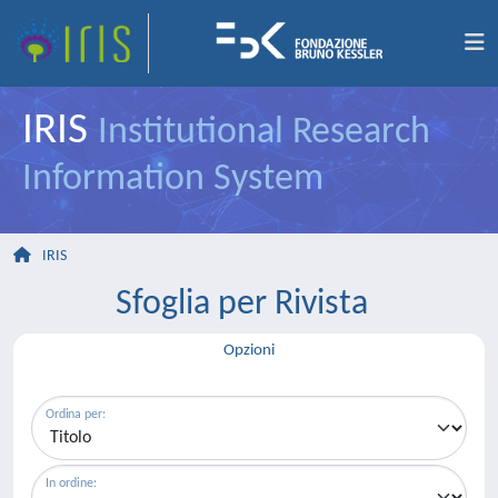
IRIS
Institutional Research
Information System
IRIS
Sfoglia per Rivista
Opzioni
Ordina per:
In ordine: