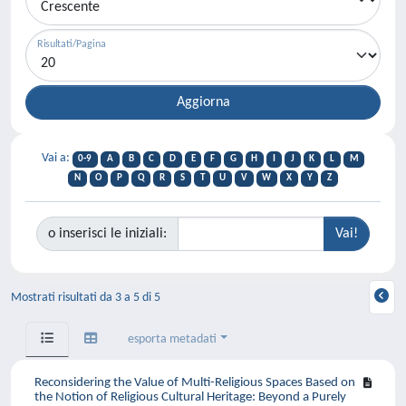
Risultati/Pagina
Vai a:
0-9
A
B
C
D
E
F
G
H
I
J
K
L
M
N
O
P
Q
R
S
T
U
V
W
X
Y
Z
o inserisci le iniziali:
Mostrati risultati da 3 a 5 di 5
esporta metadati
Reconsidering the Value of Multi-Religious Spaces Based on
the Notion of Religious Cultural Heritage: Beyond a Purely