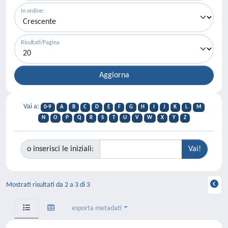
In ordine:
Risultati/Pagina
Vai a:
0-9
A
B
C
D
E
F
G
H
I
J
K
L
M
N
O
P
Q
R
S
T
U
V
W
X
Y
Z
o inserisci le iniziali:
Mostrati risultati da 2 a 3 di 3
esporta metadati