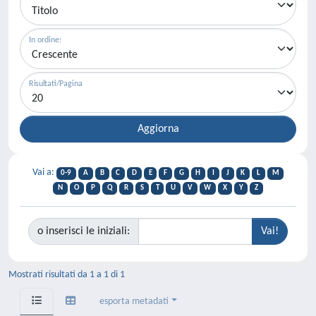
In ordine:
Risultati/Pagina
Vai a:
0-9
A
B
C
D
E
F
G
H
I
J
K
L
M
N
O
P
Q
R
S
T
U
V
W
X
Y
Z
o inserisci le iniziali:
Mostrati risultati da 1 a 1 di 1
esporta metadati