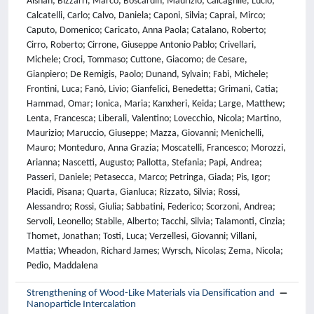
Aishah; Bizzarri, Marco; Boscardin, Maurizio; Calcagnile, Lucio;
Calcatelli, Carlo; Calvo, Daniela; Caponi, Silvia; Caprai, Mirco;
Caputo, Domenico; Caricato, Anna Paola; Catalano, Roberto;
Cirro, Roberto; Cirrone, Giuseppe Antonio Pablo; Crivellari,
Michele; Croci, Tommaso; Cuttone, Giacomo; de Cesare,
Gianpiero; De Remigis, Paolo; Dunand, Sylvain; Fabi, Michele;
Frontini, Luca; Fanò, Livio; Gianfelici, Benedetta; Grimani, Catia;
Hammad, Omar; Ionica, Maria; Kanxheri, Keida; Large, Matthew;
Lenta, Francesca; Liberali, Valentino; Lovecchio, Nicola; Martino,
Maurizio; Maruccio, Giuseppe; Mazza, Giovanni; Menichelli,
Mauro; Monteduro, Anna Grazia; Moscatelli, Francesco; Morozzi,
Arianna; Nascetti, Augusto; Pallotta, Stefania; Papi, Andrea;
Passeri, Daniele; Petasecca, Marco; Petringa, Giada; Pis, Igor;
Placidi, Pisana; Quarta, Gianluca; Rizzato, Silvia; Rossi,
Alessandro; Rossi, Giulia; Sabbatini, Federico; Scorzoni, Andrea;
Servoli, Leonello; Stabile, Alberto; Tacchi, Silvia; Talamonti, Cinzia;
Thomet, Jonathan; Tosti, Luca; Verzellesi, Giovanni; Villani,
Mattia; Wheadon, Richard James; Wyrsch, Nicolas; Zema, Nicola;
Pedio, Maddalena
Strengthening of Wood-Like Materials via Densification and
Nanoparticle Intercalation