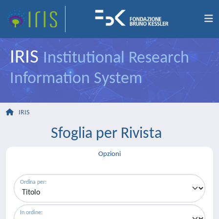
IRIS
Institutional Research
Information System
IRIS
Sfoglia per Rivista
Opzioni
Ordina per:
In ordine: