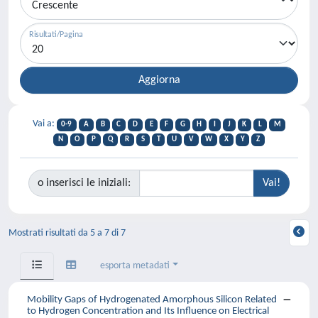
Risultati/Pagina
Vai a:
0-9
A
B
C
D
E
F
G
H
I
J
K
L
M
N
O
P
Q
R
S
T
U
V
W
X
Y
Z
o inserisci le iniziali:
Mostrati risultati da 5 a 7 di 7
esporta metadati
Mobility Gaps of Hydrogenated Amorphous Silicon Related
to Hydrogen Concentration and Its Influence on Electrical