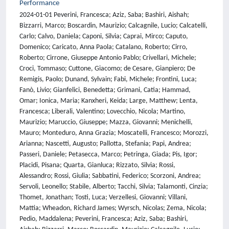
Performance
2024-01-01 Peverini, Francesca; Aziz, Saba; Bashiri, Aishah;
Bizzarri, Marco; Boscardin, Maurizio; Calcagnile, Lucio; Calcatelli,
Carlo; Calvo, Daniela; Caponi, Silvia; Caprai, Mirco; Caputo,
Domenico; Caricato, Anna Paola; Catalano, Roberto; Cirro,
Roberto; Cirrone, Giuseppe Antonio Pablo; Crivellari, Michele;
Croci, Tommaso; Cuttone, Giacomo; de Cesare, Gianpiero; De
Remigis, Paolo; Dunand, Sylvain; Fabi, Michele; Frontini, Luca;
Fanò, Livio; Gianfelici, Benedetta; Grimani, Catia; Hammad,
Omar; Ionica, Maria; Kanxheri, Keida; Large, Matthew; Lenta,
Francesca; Liberali, Valentino; Lovecchio, Nicola; Martino,
Maurizio; Maruccio, Giuseppe; Mazza, Giovanni; Menichelli,
Mauro; Monteduro, Anna Grazia; Moscatelli, Francesco; Morozzi,
Arianna; Nascetti, Augusto; Pallotta, Stefania; Papi, Andrea;
Passeri, Daniele; Petasecca, Marco; Petringa, Giada; Pis, Igor;
Placidi, Pisana; Quarta, Gianluca; Rizzato, Silvia; Rossi,
Alessandro; Rossi, Giulia; Sabbatini, Federico; Scorzoni, Andrea;
Servoli, Leonello; Stabile, Alberto; Tacchi, Silvia; Talamonti, Cinzia;
Thomet, Jonathan; Tosti, Luca; Verzellesi, Giovanni; Villani,
Mattia; Wheadon, Richard James; Wyrsch, Nicolas; Zema, Nicola;
Pedio, Maddalena; Peverini, Francesca; Aziz, Saba; Bashiri,