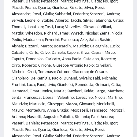
Passeri, Daniele; Petasecca, Marco; Petringa, Giada; Pis, Igor;
Placidi, Pisana; Quarta, Gianluca; Rizzato, Silvia; Rossi,
Alessandro; Rossi, Giulia; Sabbatini, Federico; Scorzoni, Andrea;
Servoli, Leonello; Stabile, Alberto; Tacchi, Silvia; Talamonti, Cinzia;
Thomet, Jonathan; Tosti, Luca; Verzellesi, Giovanni; Villani,
Mattia; Wheadon, Richard James; Wyrsch, Nicolas; Zema, Nicola;
Pedio, Maddalena; Peverini, Francesca; Aziz, Saba; Bashiri,
Aishah; Bizzarri, Marco; Boscardin, Maurizio; Calcagnile, Lucio;
Calcatelli, Carlo; Calvo, Daniela; Caponi, Silvia; Caprai, Mirco;
Caputo, Domenico; Caricato, Anna Paola; Catalano, Roberto;
Cirro, Roberto; Cirrone, Giuseppe Antonio Pablo; Crivellari,
Michele; Croci, Tommaso; Cuttone, Giacomo; de Cesare,
Gianpiero; De Remigis, Paolo; Dunand, Sylvain; Fabi, Michele;
Frontini, Luca; Fanò, Livio; Gianfelici, Benedetta; Grimani, Catia;
Hammad, Omar; Ionica, Maria; Kanxheri, Keida; Large, Matthew;
Lenta, Francesca; Liberali, Valentino; Lovecchio, Nicola; Martino,
Maurizio; Maruccio, Giuseppe; Mazza, Giovanni; Menichelli,
Mauro; Monteduro, Anna Grazia; Moscatelli, Francesco; Morozzi,
Arianna; Nascetti, Augusto; Pallotta, Stefania; Papi, Andrea;
Passeri, Daniele; Petasecca, Marco; Petringa, Giada; Pis, Igor;
Placidi, Pisana; Quarta, Gianluca; Rizzato, Silvia; Rossi,
Alessandro; Rossi, Giulia; Sabbatini, Federico; Scorzoni, Andrea;