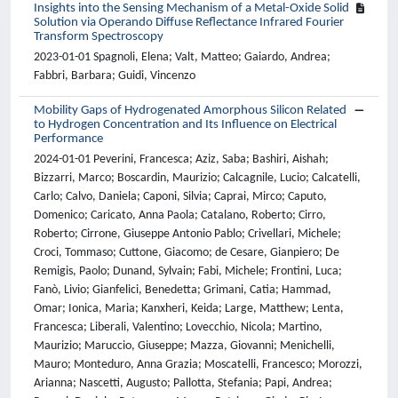
Insights into the Sensing Mechanism of a Metal-Oxide Solid
Solution via Operando Diffuse Reflectance Infrared Fourier
Transform Spectroscopy
2023-01-01 Spagnoli, Elena; Valt, Matteo; Gaiardo, Andrea;
Fabbri, Barbara; Guidi, Vincenzo
Mobility Gaps of Hydrogenated Amorphous Silicon Related
to Hydrogen Concentration and Its Influence on Electrical
Performance
2024-01-01 Peverini, Francesca; Aziz, Saba; Bashiri, Aishah;
Bizzarri, Marco; Boscardin, Maurizio; Calcagnile, Lucio; Calcatelli,
Carlo; Calvo, Daniela; Caponi, Silvia; Caprai, Mirco; Caputo,
Domenico; Caricato, Anna Paola; Catalano, Roberto; Cirro,
Roberto; Cirrone, Giuseppe Antonio Pablo; Crivellari, Michele;
Croci, Tommaso; Cuttone, Giacomo; de Cesare, Gianpiero; De
Remigis, Paolo; Dunand, Sylvain; Fabi, Michele; Frontini, Luca;
Fanò, Livio; Gianfelici, Benedetta; Grimani, Catia; Hammad,
Omar; Ionica, Maria; Kanxheri, Keida; Large, Matthew; Lenta,
Francesca; Liberali, Valentino; Lovecchio, Nicola; Martino,
Maurizio; Maruccio, Giuseppe; Mazza, Giovanni; Menichelli,
Mauro; Monteduro, Anna Grazia; Moscatelli, Francesco; Morozzi,
Arianna; Nascetti, Augusto; Pallotta, Stefania; Papi, Andrea;