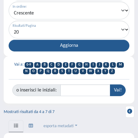
In ordine:
Risultati/Pagina
Vai a:
0-9
A
B
C
D
E
F
G
H
I
J
K
L
M
N
O
P
Q
R
S
T
U
V
W
X
Y
Z
o inserisci le iniziali:
Mostrati risultati da 4 a 7 di 7
esporta metadati