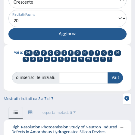
Risultati/Pagina
Vai a:
0-9
A
B
C
D
E
F
G
H
I
J
K
L
M
N
O
P
Q
R
S
T
U
V
W
X
Y
Z
o inserisci le iniziali:
Mostrati risultati da 3 a 7 di 7
esporta metadati
High-Resolution Photoemission Study of Neutron-Induced
Defects in Amorphous Hydrogenated Silicon Devices