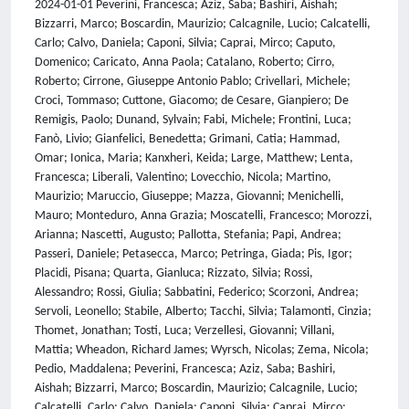
2024-01-01 Peverini, Francesca; Aziz, Saba; Bashiri, Aishah;
Bizzarri, Marco; Boscardin, Maurizio; Calcagnile, Lucio; Calcatelli,
Carlo; Calvo, Daniela; Caponi, Silvia; Caprai, Mirco; Caputo,
Domenico; Caricato, Anna Paola; Catalano, Roberto; Cirro,
Roberto; Cirrone, Giuseppe Antonio Pablo; Crivellari, Michele;
Croci, Tommaso; Cuttone, Giacomo; de Cesare, Gianpiero; De
Remigis, Paolo; Dunand, Sylvain; Fabi, Michele; Frontini, Luca;
Fanò, Livio; Gianfelici, Benedetta; Grimani, Catia; Hammad,
Omar; Ionica, Maria; Kanxheri, Keida; Large, Matthew; Lenta,
Francesca; Liberali, Valentino; Lovecchio, Nicola; Martino,
Maurizio; Maruccio, Giuseppe; Mazza, Giovanni; Menichelli,
Mauro; Monteduro, Anna Grazia; Moscatelli, Francesco; Morozzi,
Arianna; Nascetti, Augusto; Pallotta, Stefania; Papi, Andrea;
Passeri, Daniele; Petasecca, Marco; Petringa, Giada; Pis, Igor;
Placidi, Pisana; Quarta, Gianluca; Rizzato, Silvia; Rossi,
Alessandro; Rossi, Giulia; Sabbatini, Federico; Scorzoni, Andrea;
Servoli, Leonello; Stabile, Alberto; Tacchi, Silvia; Talamonti, Cinzia;
Thomet, Jonathan; Tosti, Luca; Verzellesi, Giovanni; Villani,
Mattia; Wheadon, Richard James; Wyrsch, Nicolas; Zema, Nicola;
Pedio, Maddalena; Peverini, Francesca; Aziz, Saba; Bashiri,
Aishah; Bizzarri, Marco; Boscardin, Maurizio; Calcagnile, Lucio;
Calcatelli, Carlo; Calvo, Daniela; Caponi, Silvia; Caprai, Mirco;