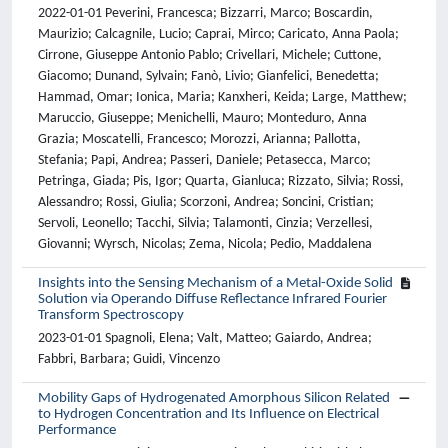
2022-01-01 Peverini, Francesca; Bizzarri, Marco; Boscardin,
Maurizio; Calcagnile, Lucio; Caprai, Mirco; Caricato, Anna Paola;
Cirrone, Giuseppe Antonio Pablo; Crivellari, Michele; Cuttone,
Giacomo; Dunand, Sylvain; Fanò, Livio; Gianfelici, Benedetta;
Hammad, Omar; Ionica, Maria; Kanxheri, Keida; Large, Matthew;
Maruccio, Giuseppe; Menichelli, Mauro; Monteduro, Anna
Grazia; Moscatelli, Francesco; Morozzi, Arianna; Pallotta,
Stefania; Papi, Andrea; Passeri, Daniele; Petasecca, Marco;
Petringa, Giada; Pis, Igor; Quarta, Gianluca; Rizzato, Silvia; Rossi,
Alessandro; Rossi, Giulia; Scorzoni, Andrea; Soncini, Cristian;
Servoli, Leonello; Tacchi, Silvia; Talamonti, Cinzia; Verzellesi,
Giovanni; Wyrsch, Nicolas; Zema, Nicola; Pedio, Maddalena
Insights into the Sensing Mechanism of a Metal-Oxide Solid
Solution via Operando Diffuse Reflectance Infrared Fourier
Transform Spectroscopy
2023-01-01 Spagnoli, Elena; Valt, Matteo; Gaiardo, Andrea;
Fabbri, Barbara; Guidi, Vincenzo
Mobility Gaps of Hydrogenated Amorphous Silicon Related
to Hydrogen Concentration and Its Influence on Electrical
Performance