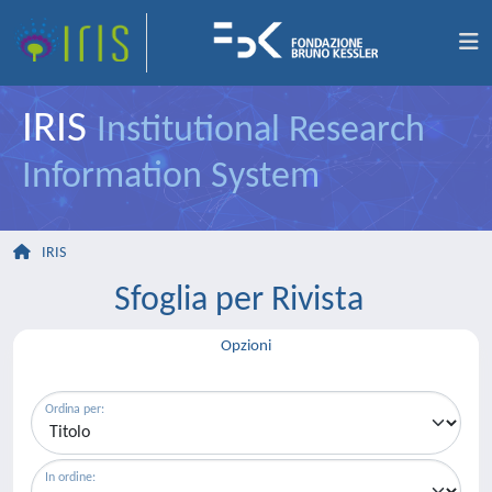
IRIS
Institutional Research
Information System
IRIS
Sfoglia per Rivista
Opzioni
Ordina per:
In ordine: