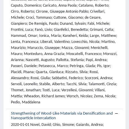
Caputo, Domenico; Caricato, Anna Paola; Catalano, Roberto;
Cirro, Roberto; Cirrone, Giuseppe Antonio Pablo; Crivellari,
Michele; Croci, Tommaso; Cuttone, Giacomo; de Cesare,
Gianpiero; De Remigis, Paolo; Dunand, Sylvain; Fabi, Michele;
Frontini, Luca; Fanò, Livio; Gianfelici, Benedetta; Grimani, Catia;
Hammad, Omar; Ionica, Maria; Kanxheri, Keida; Large, Matthew;
Lenta, Francesca; Liberali, Valentino; Lovecchio, Nicola; Martino,
Maurizio; Maruccio, Giuseppe; Mazza, Giovanni; Menichelli,
Mauro; Monteduro, Anna Grazia; Moscatelli, Francesco; Morozzi,
Arianna; Nascetti, Augusto; Pallotta, Stefania; Papi, Andrea;
Passeri, Daniele; Petasecca, Marco; Petringa, Giada; Pis, Igor;
Placidi, Pisana; Quarta, Gianluca; Rizzato, Silvia; Rossi,
Alessandro; Rossi, Giulia; Sabbatini, Federico; Scorzoni, Andrea;
Servoli, Leonello; Stabile, Alberto; Tacchi, Silvia; Talamonti, Cinzia;
Thomet, Jonathan; Tosti, Luca; Verzellesi, Giovanni; Villani,
Mattia; Wheadon, Richard James; Wyrsch, Nicolas; Zema, Nicola;
Pedio, Maddalena
Strengthening of Wood-Like Materials via Densification and
Nanoparticle Intercalation
2020-01-01 Novel, David; Ghio, Simone; Gaiardo, Andrea;